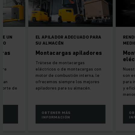
DE UN
EL APILADOR ADECUADO PARA
REND
ADO
SU ALMACÉN
MEDI
oras
Montacargas apiladores
Mon
eléc
Trátese de montacargas
ware
eléctricos o de montacargas con
Nuest
motor de combustión interna, le
son e
onan
ofrecemos siempre los mejores
para 
sporte de
apiladores para su almacén.
y efi
menos
OBTENER MÁS
OB
INFORMACIÓN
IN