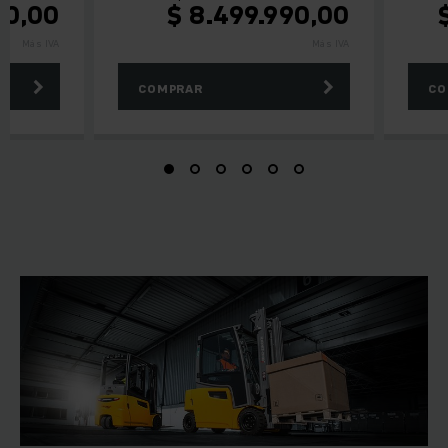
00,00
$
8.499.990,00
Más IVA
Más IVA
COMPRAR
CO