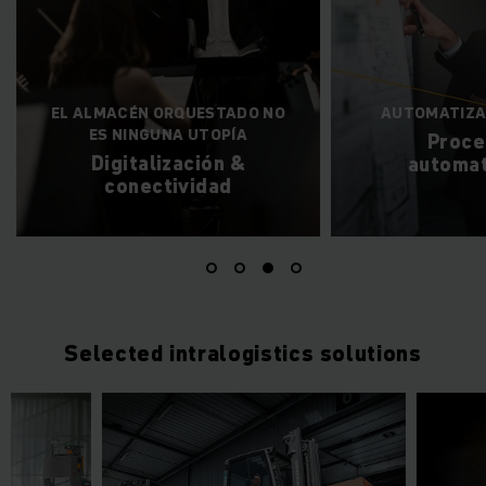
EL ALMACÉN ORQUESTADO NO
AUTOMATIZA
ES NINGUNA UTOPÍA
Proce
Digitalización &
automat
conectividad
Selected intralogistics solutions