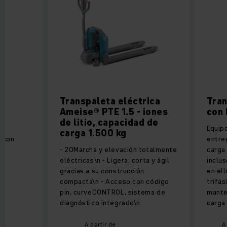
Transpaleta eléctrica
Tran
Ameise® PTE 1.5 - iones
con 
de litio, capacidad de
Equip
carga 1.500 kg
r con
entreg
- 20Marcha y elevación totalmente
carga
eléctricas\n - Ligera, corta y ágil
inclus
gracias a su construcción
en ell
compacta\n - Acceso con código
trifás
pin, curveCONTROL, sistema de
mante
diagnóstico integrado\n
carga
A partir de
A