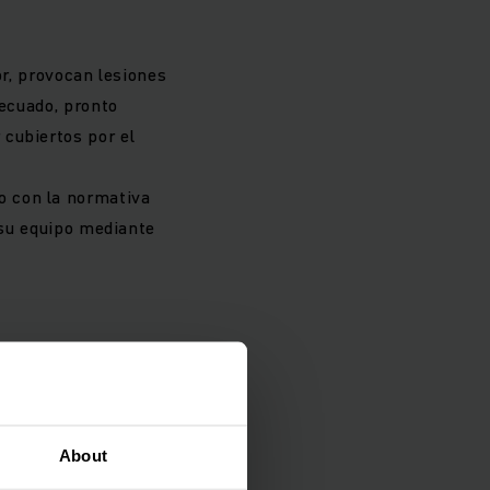
or, provocan lesiones
decuado, pronto
cubiertos por el
o con la normativa
a su equipo mediante
About