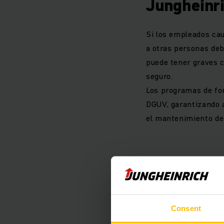
Jungheinr
Si los empleados caus
a otras personas deb
puede tener graves c
seguro.
Los programas de fo
DGUV, garantizando a
el mantenimiento de
Formación de
Consent