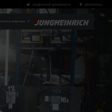
Jungheinrich globalmente
Ubicaciones
uestra empresa
¡Compre aquí!