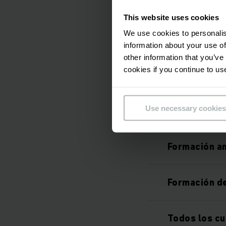
Formación p
This website uses cookies
We use cookies to personalis
Cursos de fo
information about your use of
other information that you’ve
cookies if you continue to us
Formación p
Use necessary cookies
Formación en
Formación an
Formación d
Todos los cu