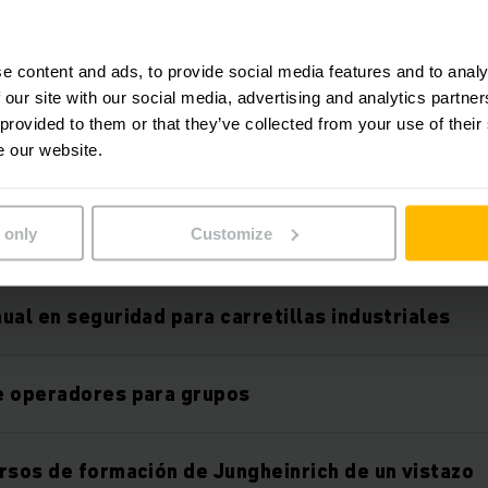
ara operadores avanzados
e content and ads, to provide social media features and to analy
rmación de operadores según el tipo de camión
 our site with our social media, advertising and analytics partn
 provided to them or that they’ve collected from your use of their
e our website.
ara preparadores de pedidos
 only
Customize
 pasillos estrechos para apiladores de estanterí
ual en seguridad para carretillas industriales
e operadores para grupos
rsos de formación de Jungheinrich de un vistazo