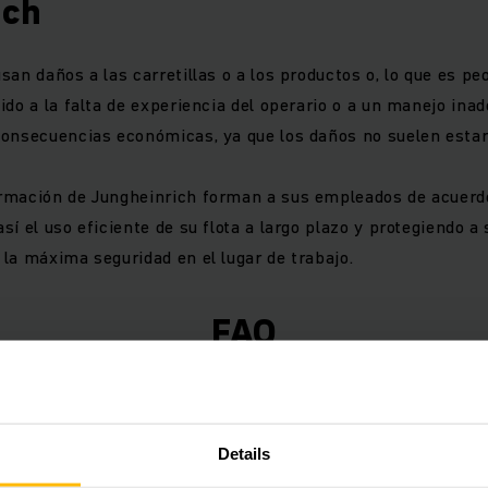
ich
an daños a las carretillas o a los productos o, lo que es pe
ido a la falta de experiencia del operario o a un manejo ina
onsecuencias económicas, ya que los daños no suelen estar 
rmación de Jungheinrich forman a sus empleados de acuerd
sí el uso eficiente de su flota a largo plazo y protegiendo 
 la máxima seguridad en el lugar de trabajo.
FAQ
 operadores sin experiencia
Details