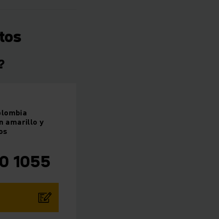
tos
?
olombia
n amarillo y
os
20 1055