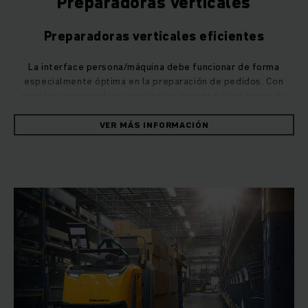
Preparadoras verticales
Preparadoras verticales eficientes
La interface persona/máquina debe funcionar de forma
especialmente óptima en la preparación de pedidos. Con
nuestras preparadoras verticales aumentará sus tasas de
picking en alturas de agarre de hasta once metros. Además,
optará por una seguridad de marcha y una eficiencia mayores,
VER MÁS INFORMACIÓN
incluso en las aplicaciones más duras e intensas.
Unidades de dirección ajustables en altura, activación PIN y
programas de marcha individuales para velocidades bajas o
altas aumentan no solo la calidad del trabajo, sino que
garantizan también un confort especial. Las preparadoras
verticales y las preparadoras horizontales demuestran su
eficacia sobre todo en las aplicaciones intensas. Gracias a
cortos periodos de cambio de baterías, las preparadoras
eléctricas superan incluso varios turnos seguidos.