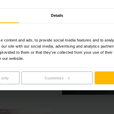
Details
alización eficiente y
e content and ads, to provide social media features and to analy
habitual. Le apoyamos con
 our site with our social media, advertising and analytics partn
optimizar sus cadenas de
 provided to them or that they’ve collected from your use of their
es de automatización a su
e our website.
 only
Customize