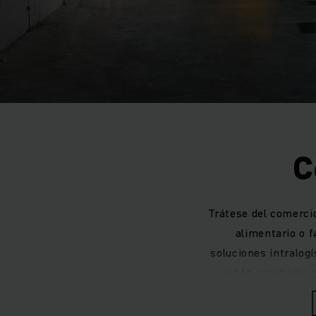
C
Trátese del comercio
alimentario o f
soluciones intralog
estén adaptadas a
nuestros técnicos 
a la perfección la