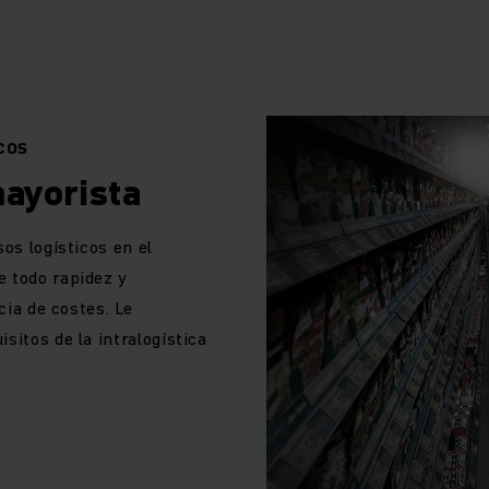
as, carretillas elevadoras, componentes de sistema y softwa
emiautomatizado o totalmente automatizado. Trátese de gra
pequeñas y medianas empresas.
COS
mayorista
os logísticos en el
e todo rapidez y
cia de costes. Le
sitos de la intralogística