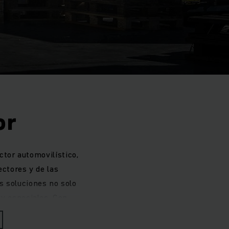
or
ctor automovilístico,
ectores y de las
s soluciones no solo
uy especiales. Con
etentes que conocen
mos una interacción