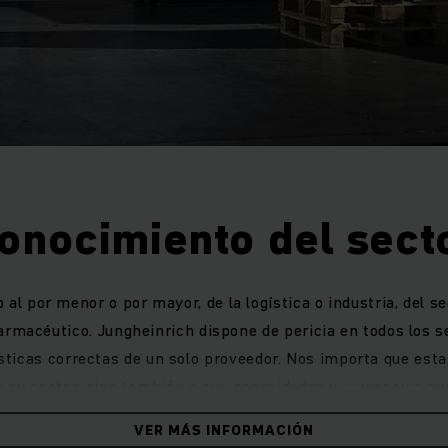
onocimiento del sect
 al por menor o por mayor, de la logística o industria, del se
armacéutico. Jungheinrich dispone de pericia en todos los s
ísticas correctas de un solo proveedor. Nos importa que esta
 su sector, sino también a sus necesidades y exigencias m
comerciales tiene a su lado personas de contacto muy comp
VER MÁS INFORMACIÓN
s especialidades intralogísticas de su sector. Así garantiza