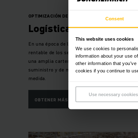
OPTIMIZACIÓN DE PROCESOS CON SISTEMA
Consent
Logística
This website uses cookies
En una época de logística globalizada, la extern
We use cookies to personalis
rentable de los servicios se convierte en algo 
information about your use of
una amplia cartera de productos destinados a 
other information that you’ve
suministro y de mercancías, inclusive solucion
cookies if you continue to us
medida.
Use necessary cookies
OBTENER MÁS INFORMACIÓN