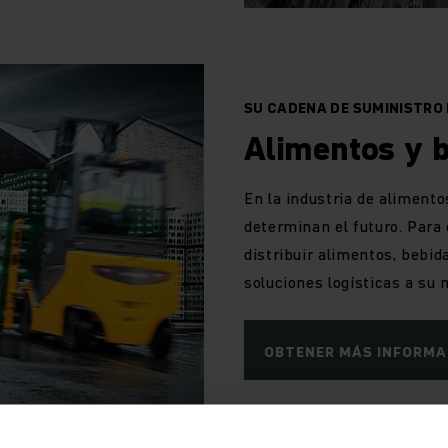
SU CADENA DE SUMINISTRO
Alimentos y 
En la industria de alimentos
determinan el futuro. Para
distribuir alimentos, bebi
soluciones logísticas a su 
OBTENER MÁS INFORMA