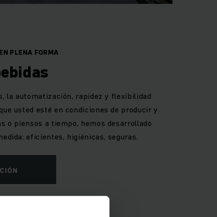
 EN PLENA FORMA
bebidas
, la automatización, rapidez y flexibilidad
 que usted esté en condiciones de producir y
das o piensos a tiempo, hemos desarrollado
medida: eficientes, higiénicas, seguras.
CIÓN