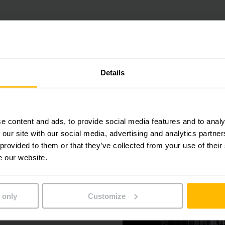
Details
S
tura
as prestan su servicio
e content and ads, to provide social media features and to analy
egura. Están perfectamente
 our site with our social media, advertising and analytics partn
 provided to them or that they’ve collected from your use of their
tanterías, software y
e our website.
 only
Customize