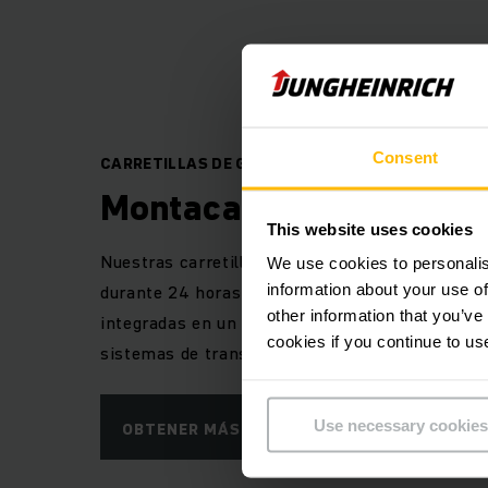
Consent
CARRETILLAS DE GRAN ALTURA AUTOMATIZADA
Montacargas de gran al
This website uses cookies
Nuestras carretillas de gran altura automatizad
We use cookies to personalis
durante 24 horas al día de forma eficiente y s
information about your use of
other information that you’ve
integradas en un sistema global formado por es
cookies if you continue to us
sistemas de transporte continuo.
Use necessary cookies
OBTENER MÁS INFORMACIÓN