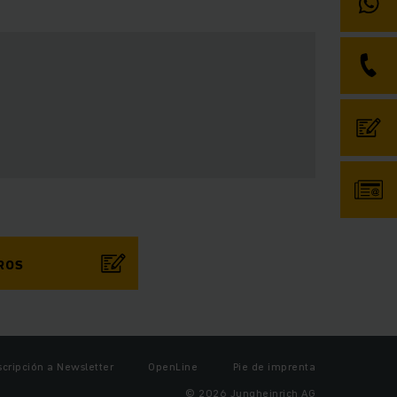
ROS
scripción a Newsletter
OpenLine
Pie de imprenta
© 2026 Jungheinrich AG