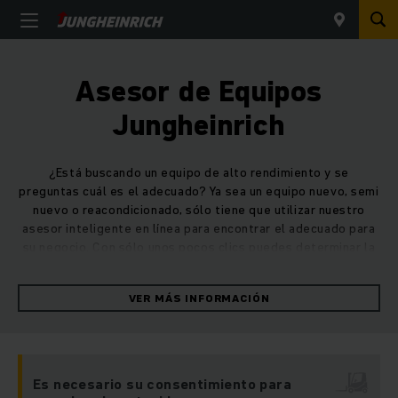
Asesor de Equipos
Jungheinrich
¿Está buscando un equipo de alto rendimiento y se
preguntas cuál es el adecuado? Ya sea un equipo nuevo, semi
nuevo o reacondicionado, sólo tiene que utilizar nuestro
asesor inteligente en línea para encontrar el adecuado para
su negocio. Con sólo unos pocos clics puedes determinar la
aplicación principal, el lugar de uso, la distancia y carga del
equipo de tu elección y nuestro buscador le mostrará
VER MÁS INFORMACIÓN
inmediatamente el equipo perfecto para su centro de
distribución.
Es necesario su consentimiento para