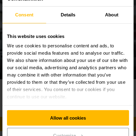
Consent
Details
About
This website uses cookies
We use cookies to personalise content and ads, to
provide social media features and to analyse our traffic.
We also share information about your use of our site with
our social media, advertising and analytics partners who
may combine it with other information that you’ve
provided to them or that they’ve collected from your use
Llámenos
o Contáctenos
of their services. You consent to our cookies if you
Haciendo clic en el botón amarillo
continue to use our website.
Teléfono
+573173717052
Allow all cookies
CONTACTAR
Customize