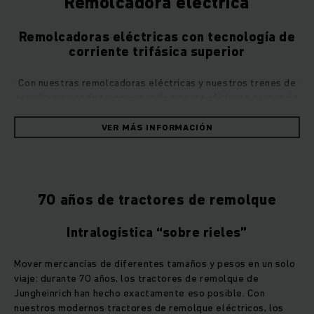
Remolcadora eléctrica
Remolcadoras eléctricas con tecnología de
corriente trifásica superior
Con nuestras remolcadoras eléctricas y nuestros trenes de
remolques puede transportar de manera eficiente cargas de
hasta 28 toneladas en interiores y exteriores. Gracias a la
innovadora tecnología de corriente trifásica, nuestras
VER MÁS INFORMACIÓN
máquinas no solo son libres de emisiones, sino también
silenciosas, compactas y potentes, sin requerir
prácticamente mantenimiento.
70 años de tractores de remolque
Fuera o dentro, en espacios estrechos o con grandes pesos:
con nuestras remolcadoras eléctricas estará preparado para
Intralogística “sobre rieles”
cualquier reto logístico. Nuestras remolcadoras realizan
transportes de hasta 28 toneladas desde la recepción de
Mover mercancías de diferentes tamaños y pesos en un solo
mercancías hasta la zona de distribución y producción de
viaje: durante 70 años, los tractores de remolque de
forma eficiente y flexible. Al contrario de los vehículos con
Jungheinrich han hecho exactamente eso posible. Con
motor de combustión interna, se pueden utilizar tanto en los
nuestros modernos tractores de remolque eléctricos, los