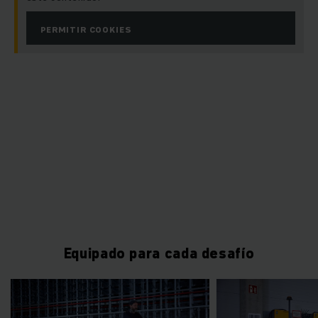
de control automáticos curveCONTROL y speedCONTROL
pueden incrementar notablemente el confort de marcha y al
PERMITIR COOKIES
seguridad.
Trenes de remolques con trayectorias
estables para su almacén
Soluciones de enganche individuales permiten la
manipulación de nuestras remolcadoras con diversos tipos
de remolques. Se pueden utilizar tanto enganches o
acoplamientos estándar (por ejemplo, acoplamiento por
encaje) como acoplamientos especialmente adaptados.
Tomando como base una ruta fija, los trenes de remolques
circulan siguiendo el principio del repartidor de leche, es
decir, pasando por una estación tras otra. En cada una de las
paradas se descargan y se cargan mercancías. De esta forma
Equipado para cada desafío
es posible que un pequeño número de vehículos transporte
grandes cantidades de carga reduciendo así los tiempos de
desplazamiento. Las ventajas de los trenes de remolques
con trayectorias estables son evidentes: los remolques