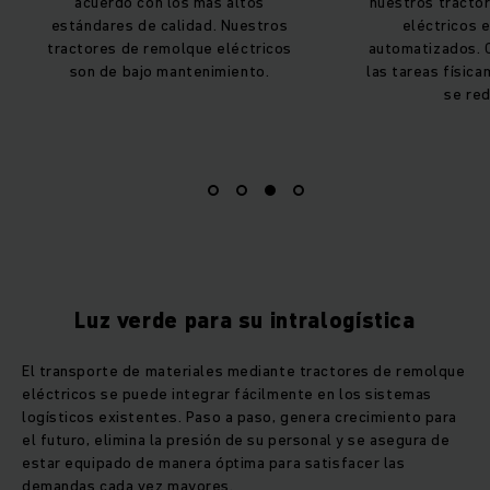
uerdo con los más altos
nuestros tractores de remol
dares de calidad. Nuestros
eléctricos en vehículos
res de remolque eléctricos
automatizados. Como resulta
 de bajo mantenimiento.
las tareas físicamente exige
se reducen.
Luz verde para su intralogística
El transporte de materiales mediante tractores de remolque
eléctricos se puede integrar fácilmente en los sistemas
logísticos existentes. Paso a paso, genera crecimiento para
el futuro, elimina la presión de su personal y se asegura de
estar equipado de manera óptima para satisfacer las
demandas cada vez mayores.