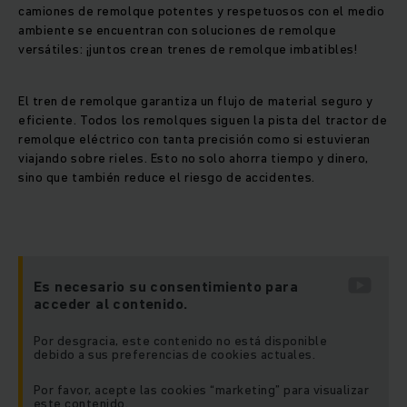
interiores como en los exteriores. Una construcción robusta,
camiones de remolque potentes y respetuosos con el medio
ruedas amortiguadas y una rueda motriz superelástica
ambiente se encuentran con soluciones de remolque
garantizan una tracción óptima incluso en suelos industriales
versátiles: ¡juntos crean trenes de remolque imbatibles!
lisos y en los exteriores. Por este motivo, nuestras
remolcadoras eléctricas son perfectamente idóneas para el
uso intralogístico en naves de almacén y de fabricación.
El tren de remolque garantiza un flujo de material seguro y
eficiente. Todos los remolques siguen la pista del tractor de
remolque eléctrico con tanta precisión como si estuvieran
Remolcadoras sin emisiones con tecnología
viajando sobre rieles. Esto no solo ahorra tiempo y dinero,
de corriente trifásica innovadora
sino que también reduce el riesgo de accidentes.
Nuestras remolcadoras sin emisiones se benefician de las
ventajas de la tecnología de corriente trifásica. En
comparación con los motores de corriente continua, los
motores de corriente trifásica destacan por un número
reducido de componentes y de piezas de desgaste. Esto
Es necesario su consentimiento para
acceder al contenido.
significa que el motor requiere apenas mantenimiento y
proporciona costes de explotación notablemente más bajos
gracias a su mayor eficiencia energética. Además, tanto el
Por desgracia, este contenido no está disponible
debido a sus preferencias de cookies actuales.
comportamiento de marcha como el rendimiento mejoran
notablemente. Inversiones de marcha rápidas son posibles
Por favor, acepte las cookies “marketing” para visualizar
sin el habitual segundo de espera. Además, los mecanismos
este contenido.