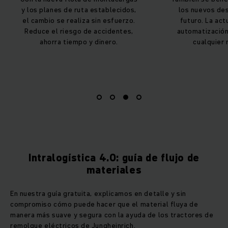
 planes de ruta establecidos,
los nuevos desarrollos en 
mbio se realiza sin esfuerzo.
futuro. La actualización a 
ce el riesgo de accidentes,
automatización es posible
ahorra tiempo y dinero.
cualquier momento.
Intralogística 4.0: guía de flujo de
materiales
En nuestra guía gratuita, explicamos en detalle y sin
compromiso cómo puede hacer que el material fluya de
manera más suave y segura con la ayuda de los tractores de
remolque eléctricos de Jungheinrich.