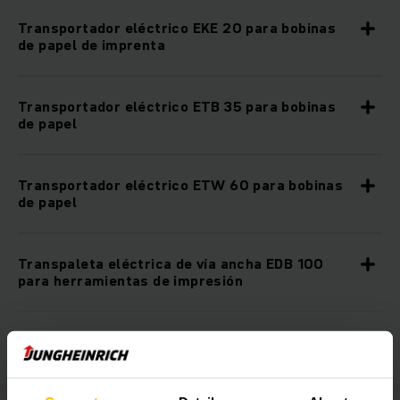
Transportador eléctrico EKE 20 para bobinas
de papel de imprenta
Transportador eléctrico ETB 35 para bobinas
de papel
Transportador eléctrico ETW 60 para bobinas
de papel
Transpaleta eléctrica de vía ancha EDB 100
para herramientas de impresión
Industria