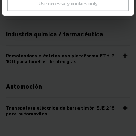
Transportador eléctrico ETW 22 para cortes
Use necessary cookies only
de madera
Industria química / farmacéutica
Remolcadora eléctrica con plataforma ETH-P
100 para lunetas de plexiglás
Automoción
Transpaleta eléctrica de barra timón EJE 218
para automóviles