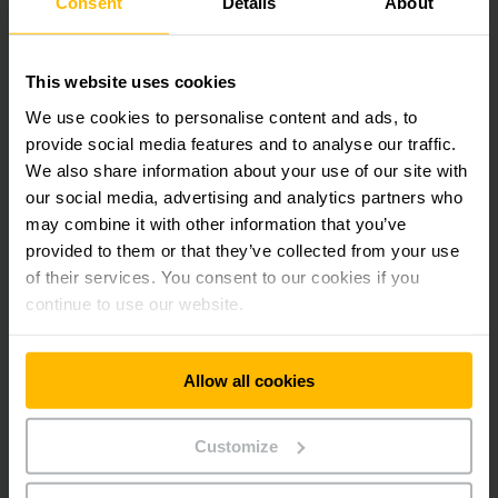
Consent
Details
About
Transportador eléctrico ETB 80 para bobinas
de acero
This website uses cookies
We use cookies to personalise content and ads, to
Transpaleta eléctrica de barra timón EDB 20
para crisoles de fundición
provide social media features and to analyse our traffic.
We also share information about your use of our site with
our social media, advertising and analytics partners who
Transpaleta eléctrica de barra timón EDB 135
may combine it with other information that you’ve
con grúa
provided to them or that they’ve collected from your use
of their services. You consent to our cookies if you
continue to use our website.
Transpaleta eléctrica de barra timón EDK 06
con grúa
Allow all cookies
Transpaleta eléctrica de barra timón EDK 90
para bobinas de cables
Customize