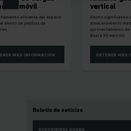
conexión a cualquie
eñas móvil
vertical
hamiento eficiente del espacio
Ahorro significativo 
 al ahorro de pasillos de
almacenamiento med
rías
aprovechamiento de l
(hasta 30 metros)
ENER MÁS INFORMACIÓN
OBTENER MÁS 
Boletín de noticias
SUSCRIBIRSE AHORA