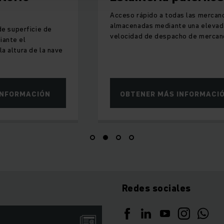
r sistema de gestión de almacenes convierte al armario girat
Acceso rápido a todas las mercan
un producto altamente eficiente.
almacenadas mediante una elevad
de superficie de
velocidad de despacho de mercan
iante el
a altura de la nave
INFORMACIÓN
OBTENER MÁS INFORMACI
Redes sociales