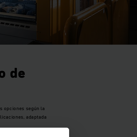
o de
s opciones según la
licaciones, adaptada