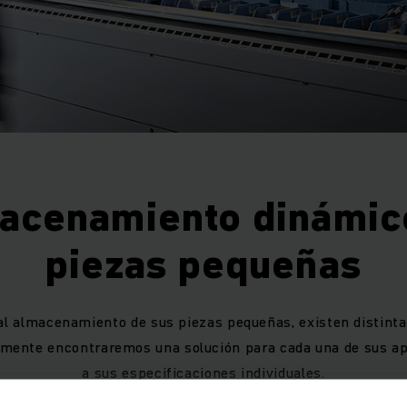
acenamiento dinámic
piezas pequeñas
 al almacenamiento de sus piezas pequeñas, existen distinta
amente encontraremos una solución para cada una de sus ap
a sus especificaciones individuales.