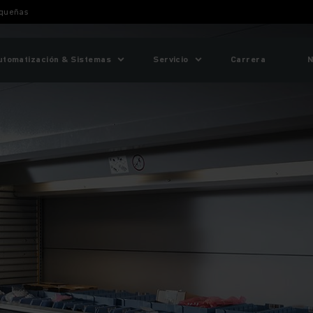
equeñas
utomatización & Sistemas
Servicio
Carrera
N