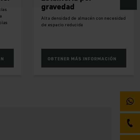
orio vertical LRK en
gravedad
cías
a
Alta densidad de almacén con necesidad
cías
de espacio reducida
ÓN
OBTENER MÁS INFORMACIÓN