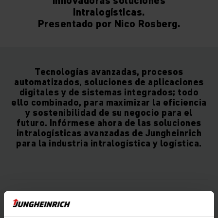
Innovadoras soluciones
intralogísticas.
Presentado por Nico Rosberg.
Tecnologías avanzadas, procesos
automatizados, soluciones de aplicaciones
digitales y de sistemas integrados; todo
ello combinado, para maximizar la eficiencia
y sostenibilidad de su negocio para el
futuro. Infórmese ahora de las soluciones
intralogísticas avanzadas de Jungheinrich
para la industria intralogística y logística.
Electrificación