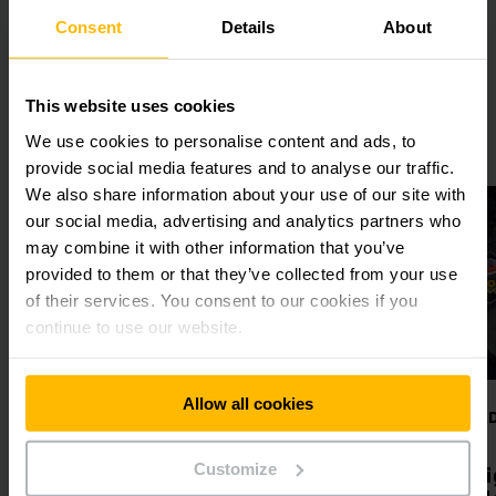
Sostenibilidad
Consent
Details
About
Innovación
This website uses cookies
We use cookies to personalise content and ads, to
provide social media features and to analyse our traffic.
We also share information about your use of our site with
our social media, advertising and analytics partners who
may combine it with other information that you’ve
provided to them or that they’ve collected from your use
of their services. You consent to our cookies if you
continue to use our website.
Allow all cookies
AUTOMATIZAR CON ÉXITO
INTERCONECTAD
INTELIGENTE
Proceso de
Customize
Productos di
automatización