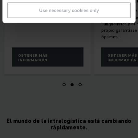
soluciones d
Automatizar con éxito con el socio
Use necessary cookies only
Industria 4.0 e I
ideal.
(IdC) para su alm
Jungheinrich y el
propio garantiza
óptimos.
OBTENER MÁS
OBTENER MÁS
INFORMACIÓN
INFORMACIÓN
El mundo de la intralogística está cambiando
rápidamente.