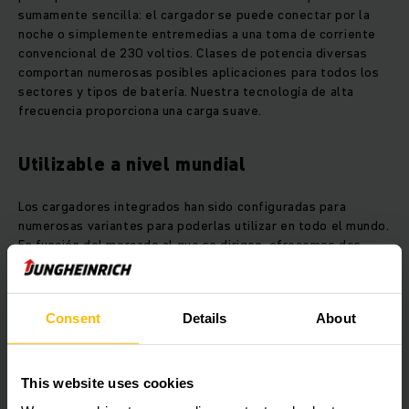
sumamente sencilla: el cargador se puede conectar por la
noche o simplemente entremedias a una toma de corriente
convencional de 230 voltios. Clases de potencia diversas
comportan numerosas posibles aplicaciones para todos los
sectores y tipos de batería. Nuestra tecnología de alta
frecuencia proporciona una carga suave.
Utilizable a nivel mundial
Los cargadores integrados han sido configuradas para
numerosas variantes para poderlas utilizar en todo el mundo.
En función del mercado al que se dirigen, ofrecemos dos
tipos de tensión en funcionamiento monofásico: 230 voltios
para Europa y muchos países más; 115 voltios para
Norteamérica.
Consent
Details
About
Además, nuestra gama de productos engloba varias decenas
de variantes de clavijas a red. Los cargadores integrados se
This website uses cookies
conectan mediante la red interna de la carretilla, la llamada