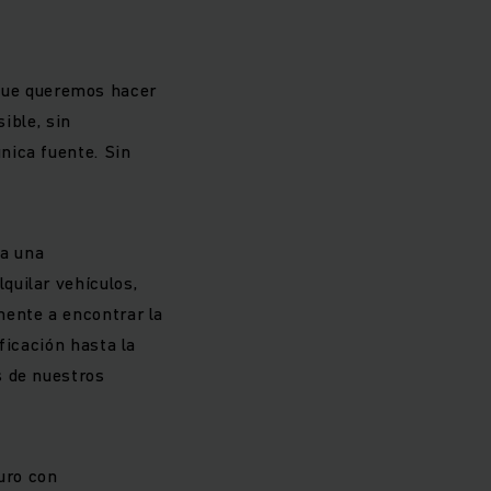
o que queremos hacer
ible, sin
nica fuente. Sin
ta una
quilar vehículos,
mente a encontrar la
ficación hasta la
s de nuestros
uro con