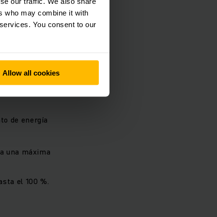
se our traffic. We also share
ers who may combine it with
 services. You consent to our
a
Allow all cookies
ración con las
to de energía
ara una máxima
asta el 100 %.