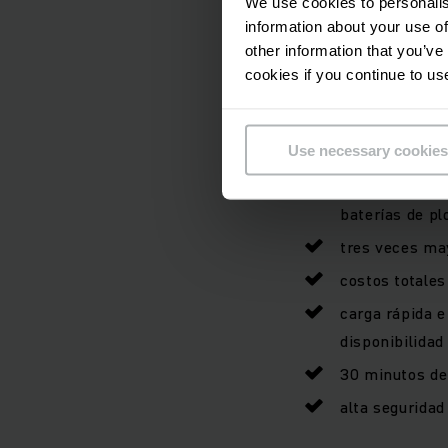
We use cookies to personalis
óptima entre sí.
information about your use of
other information that you’ve
cookies if you continue to us
alta fiabilida
sin costos de 
Use necessary cookies
no son necesar
reducción de 
baterías de p
tres veces ma
costos totales
carga rápida 
disponibilidad
30 minutos de
alta seguridad