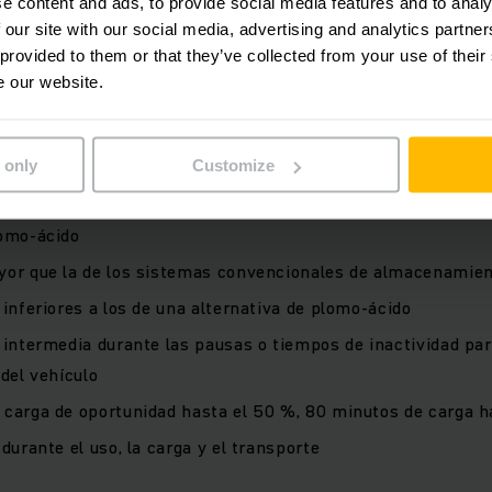
e content and ads, to provide social media features and to analy
 our site with our social media, advertising and analytics partn
 provided to them or that they’ve collected from your use of their
e our website.
d de potencia, incluso cuando no está completamente cargad
mantenimiento, servicio o infraestructura de la batería
 only
Customize
ios espacios de carga especiales con ventilación
las emisiones de CO2 en un 21% aproximadamente, en compa
lomo-ácido
yor que la de los sistemas convencionales de almacenamien
 inferiores a los de una alternativa de plomo-ácido
e intermedia durante las pausas o tiempos de inactividad p
 del vehículo
 carga de oportunidad hasta el 50 %, 80 minutos de carga h
 durante el uso, la carga y el transporte