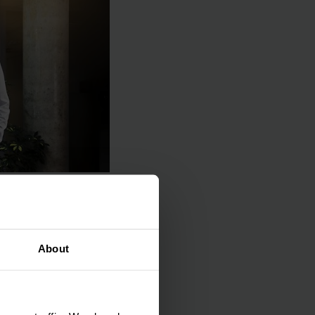
bajar con
About
cia y calidad.
rle un sistema único
 coordinados de forma