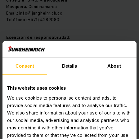
Calle 2 # 18-93, Via Mosquera
Mosquera, Cundinamarca
Email:
info@jungheinrich.co
Teléfono (+571) 4289080
Exención de responsabilidad:
Responsabilidad de enlaces:
Los enlaces externos conducen a contenidos de ofertantes
Consent
Details
About
externos, de los cuales responde exclusivamente el
correspondiente ofertante. Si llegan a conocerse
infracciones, los enlaces se eliminarán inmediatamente.
This website uses cookies
We use cookies to personalise content and ads, to
Aviso Legal:
provide social media features and to analyse our traffic.
We also share information about your use of our site with
El sitio Web de Jungheinrich Colombia S.A.S ha sido diseñado
our social media, advertising and analytics partners who
con el fin de facilitar al público en general el conocimiento
may combine it with other information that you’ve
de los productos y servicios que ofrece la compañía.
provided to them or that they’ve collected from your use