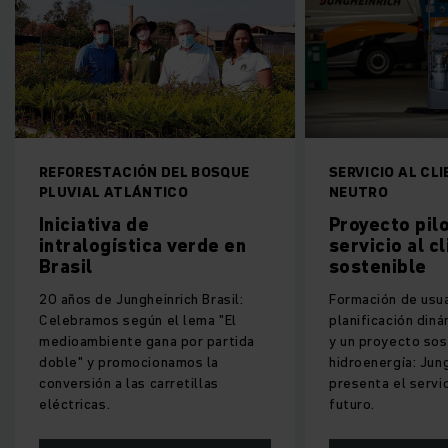
ACIÓN DEL BOSQUE
SERVICIO AL CLIENTE DE CO2
ATLÁNTICO
NEUTRO
va de
Proyecto piloto para un
ística verde en
servicio al cliente
sostenible
 Jungheinrich Brasil:
Formación de usuarios,
 según el lema "El
planificación dinámica de las rutas
nte gana por partida
y un proyecto sostenible de
romocionamos la
hidroenergía: Jungheinrich
a las carretillas
presenta el servicio al cliente del
futuro.