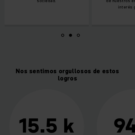
sociedad.
de nuestros empleados y el
interés general.
Nos sentimos orgullosos de estos
logros
94%
>