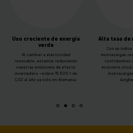
ía
Alta tasa de reutilización
Equidad
Con un índice del 94% por
Para crear 
montacargas reacondicionados,
nos cuid
do
contribuimos al máximo a la
proveedore
o
economía circular con nuestros
forman
de
montacargas de ocasión
autoevaluac
a.
Jungheinrich.