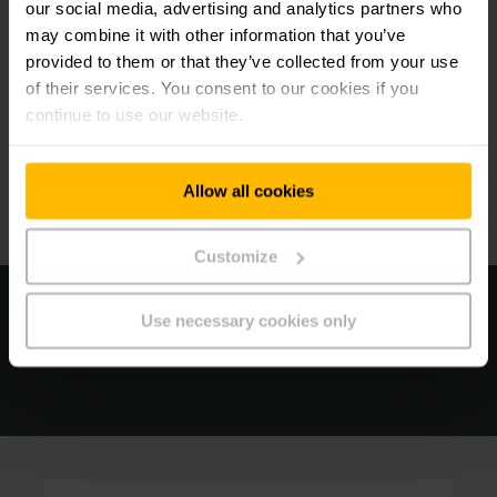
our social media, advertising and analytics partners who
may combine it with other information that you’ve
provided to them or that they’ve collected from your use
Sociedad
of their services. You consent to our cookies if you
continue to use our website.
Gestión sistemática de la sostenibilidad
Allow all cookies
Customize
Use necessary cookies only
¿Por qué es tan importante nuestro
compromiso con la sostenibilidad?