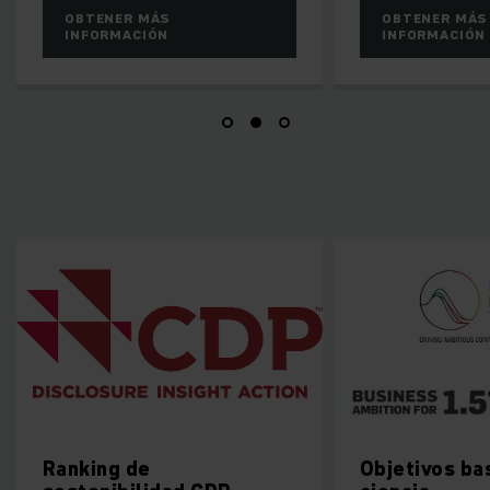
ER MÁS
OBTENER MÁS
ACIÓN
INFORMACIÓN
 de
Objetivos basados en la