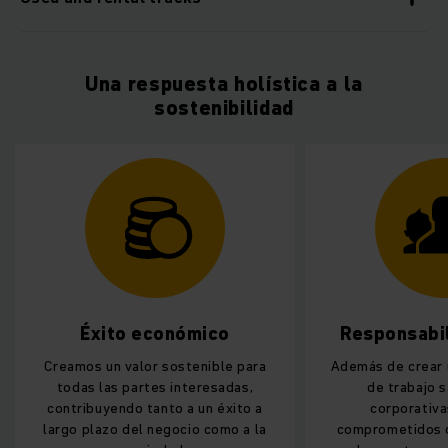
Una respuesta holística a la
sostenibilidad
to económico
Responsabilidad social
 valor sostenible para
Además de crear unas condiciones
s partes interesadas,
de trabajo saludables y
ndo tanto a un éxito a
corporativas, estamos
o del negocio como a la
comprometidos con el bienestar