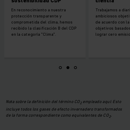
bilidad CDP
ciencia
imiento a nuestra
Trabajamos a diario para lograr
 transparente y
ambiciosos objetivos climáticos
ida del clima, hemos
de acuerdo con la iniciativa de
 clasificación B del CDP
objetivos basados en la ciencia y
oría "Clima".
lograr cero emisiones en 2050.
Nota sobre la definición del término CO
empleado aquí: Esto
2
incluye todos los gases de efecto invernadero transformados
de la forma correspondiente como equivalentes de CO
.
2