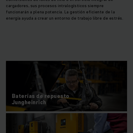
¡Siempre es mejor adoptar un enfoque proactivo! Esto podría
cargadores, sus procesos intralogísticos siempre
significar realizar una revisión periódica de las baterías y
funcionarán a plena potencia. La gestión eficiente de la
cargadores de sus carretillas elevadoras, lanzaderas o
energía ayuda a crear un entorno de trabajo libre de estrés.
robots móviles, reemplazar rápidamente las celdas de
energía defectuosas o actualizar su batería a la tecnología
de iones de litio, más eficiente y duradera. Con los servicios
energéticos de Jungheinrich para vehículos industriales, su
flota eléctrica recibirá energía continuamente.
Baterías de repuesto
Jungheinrich