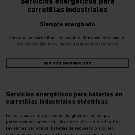
Servicios energéticos para
carretillas industriales
Siempre energizado
Para que las carretillas industriales eléctricas ofrezcan el
máximo rendimiento, deben estar constantemente
energizadas. Con los amplios servicios energéticos de
Jungheinrich, su flota puede funcionar durante más tiempo,
lo que le permitirá tener una cosa menos de qué
VER MÁS INFORMACIÓN
preocuparse.
Libere toda la potencia
Servicios energéticos para baterías en
Una batería agotada y su equipo se detiene. Esta es la peor
carretillas industriales eléctricas
pesadilla de todo gerente de almacén y logística, porque
resulta en una pérdida de tiempo, nerviosismo y enormes
Los servicios energéticos de Jungheinrich se adaptan
gastos.
perfectamente a los requisitos de su flota eléctrica. Con
revisiones periódicas, baterías de repuesto o alquiler,
conversiones de iones de litio o el servicio integral de