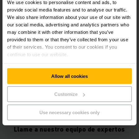
We use cookies to personalise content and ads, to
provide social media features and to analyse our traffic.
We also share information about your use of our site with
our social media, advertising and analytics partners who
may combine it with other information that you’ve
provided to them or that they’ve collected from your use
Servicio de cargadores
Jungheinrich
of their services. You consent to our cookies if you
continue to use our website.
Allow all cookies
Customize
Servicio de baterías
Jungheinrich
Use necessary cookies only
Llame a nuestro equipo de expertos