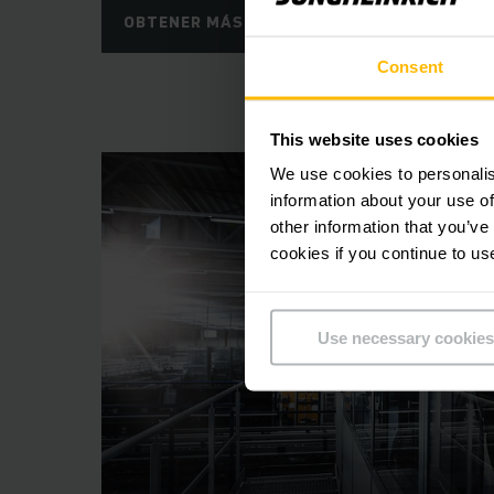
OBTENER MÁS INFORMACIÓN
Sin embargo, la cali
Consent
servicio Post-venta 
This website uses cookies
We use cookies to personalis
Un centro de recamb
information about your use of
disponibilidad 
other information that you’ve
cookies if you continue to us
¿Busca un socio com
en los flujos de m
Use necessary cookies
de procesos, tambié
concebir e implemen
y competente de
dis