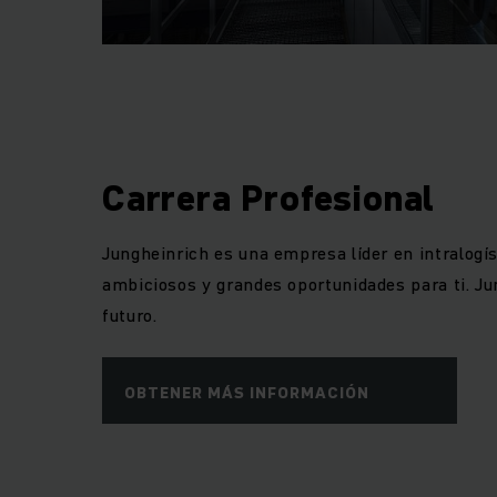
Como visionarios q
soluciones óptim
experiencia como em
intralogísticas int
las pautas, le ll
Carrera Profesional
Jungheinrich es una empresa líder en intralogís
ambiciosos y grandes oportunidades para ti. J
futuro.
OBTENER MÁS INFORMACIÓN