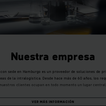
Nuestra empresa
 con sede en Hamburgo es un proveedor de soluciones de pr
reas de la intralogística. Desde hace más de 60 años, los req
nuestros clientes ocupan en todo momento un lugar central
 1953, el Dr. Friedrich Jungheinrich, con un pequeño taller si
VER MÁS INFORMACIÓN