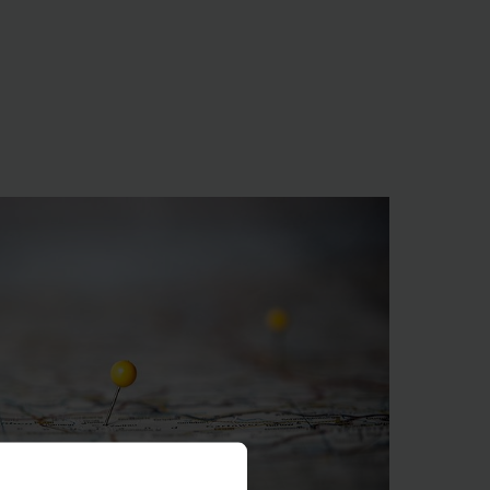
 éxito global.
39 países, y más de
as mejores soluciones
liente.
tilla elevadora
ones inteligentes de
nación con servicios
mo en el despacho de
así como más de 200
egamos justo aquello
e la máxima calidad
lador de Jungheinrich
tamente disponibles.