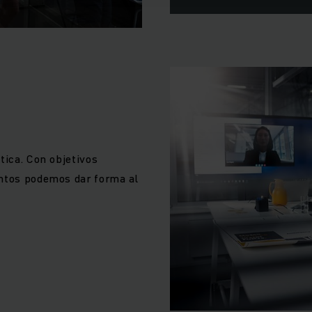
ue somos, nos enfrentamos a cualquier desafío encontrando 
as para su empresa. Confíe en nuestros know-how y en los 
presa de servicios logísticos con producción propia y pro
egrales. Sobre esta base dotaremos a su empresa de impuls
enaremos de entusiasmo e inspiración e iremos a la vanguardi
tica. Con objetivos
untos podemos dar forma al