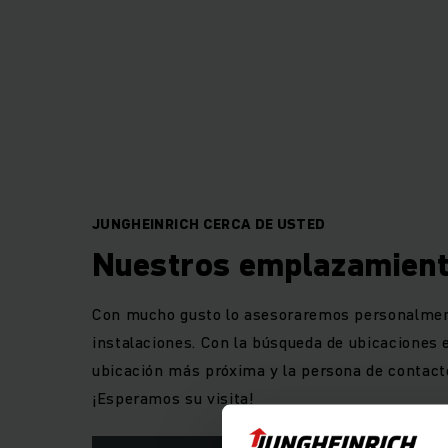
Barmbek de Ha
Actualmente trabaj
5.500 solo en Aleman
intral
En este sentid
convencional hasta 
software que interc
JUNGHEINRICH CERCA DE USTED
de asistencia y fin
Nuestros emplazamien
Con mucho gusto lo asesoraremos personalmen
Con una red de dis
instalaciones. Con la búsqueda de ubicaciones 
empleados del servi
ubicación más próxima y la persona de contact
que necesita. Cuán
¡Esperamos su visita!
posible, fabricado e
en cualquiera de es