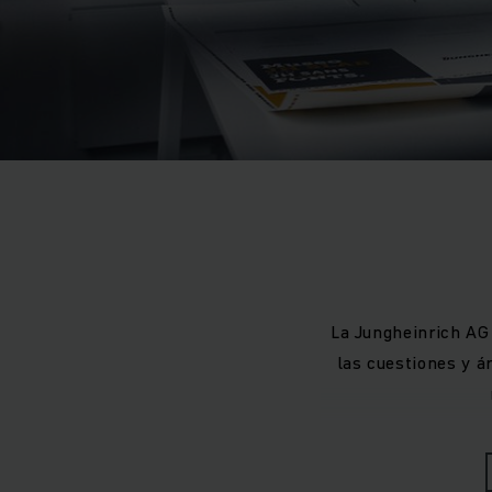
La Jungheinrich AG
las cuestiones y á
El 7 de agosto de