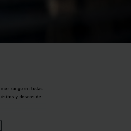
imer rango en todas
uisitos y deseos de
.
tuado en el barrio