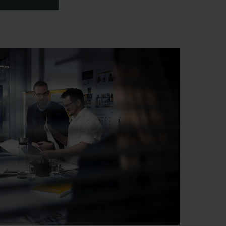
junto con usted las
más de 60 años de
veedor de soluciones
os reales que marcan
a junto con usted.