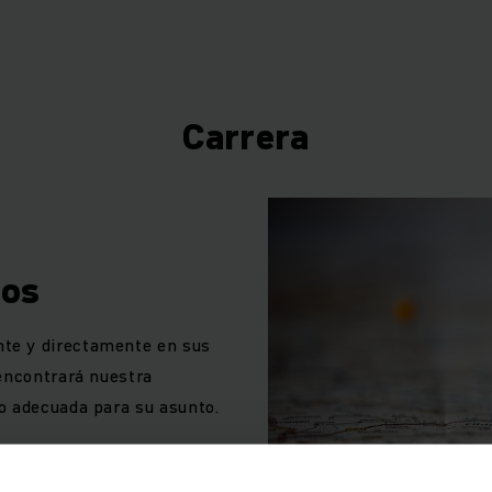
mburgo y 30 empleados, sentó las bases de una empresa con
an para usted más de 16.000 empleados de Jungheinrich en 
ia, para desarrollar, implementar, optimizar y conservar l
ogísticas para su aplicación. Para un beneficio máximo del c
Carrera
o, le ofrecemos la gama entera de productos: desde la carre
los sistemas logísticos totalmente automatizados con soluci
onectan máquinas, sistemas y procesos; todo ello en combi
anciación innovadores y flexibles. Para un rendimiento máxi
tos
mercancías y el flujo de materiales más eficiente.
te y directamente en sus
tribución directa formada por 23 delegaciones y centros, 
encontrará nuestra
cio exterior que le ofrecen soluciones a su medida, le entr
o adecuada para su asunto.
do y dónde lo necesita. Todo de un único proveedor. Todo d
n Alemania. Le invitamos cordialmente a que prueben su api
tas delegaciones. Muchos tipos de carretillas están inmedia