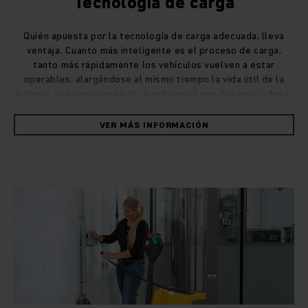
Tecnología de carga
Quién apuesta por la tecnología de carga adecuada, lleva
ventaja. Cuanto más inteligente es el proceso de carga,
tanto más rápidamente los vehículos vuelven a estar
operables, alargándose al mismo tiempo la vida útil de la
batería. Los cargadores de Jungheinrich son desarrollados y
producidos casi por completo por Jungheinrich para
garantizar la interacción perfecta entre batería, carretilla y
VER MÁS INFORMACIÓN
cargador. Trátese de baterías plomo-ácido o de baterías de
iones de litio innovadoras, de cargadores estacionarios o de
cargadores integrados en la carretilla. Ofrecemos la
solución óptima para sus requisitos individuales.