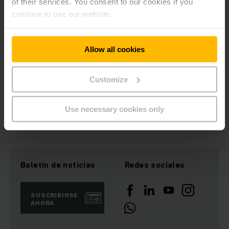
of their services. You consent to our cookies if you
continue to use our website.
RENDIMIENTO ÓPTIMO Y MÁXIMA VIDA ÚTIL DE BATERÍAS
Allow all cookies
Cargadores estacionarios
Customize
Ofrecemos el cargador adecuado para su batería.
Use necessary cookies only
OBTENER MÁS INFORMACIÓN
Boletín de noticias
Redes sociales
SUSCRIBIRSE
AHORA