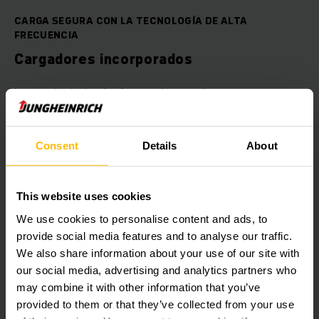
CARGA SEGURA CON LA TECNOLOGÍA DE ALTA
FRECUENCIA
Cargadores incorporados
La tecnología de alta frecuencia garantizan una carga segura
y protegida para diferentes tipos de energía - para todos los
sectores de la industria y todo tipo de batería. Más de 60
años de experiencia fabricando controladores elOfrecemos
Consent
Details
About
cargadores integrados para aplicaciones de 24 y 48 voltios.
OBTENER MÁS INFORMACIÓN
This website uses cookies
We use cookies to personalise content and ads, to
provide social media features and to analyse our traffic.
We also share information about your use of our site with
our social media, advertising and analytics partners who
may combine it with other information that you’ve
provided to them or that they’ve collected from your use