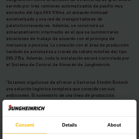
servido por tres camiones automatizados de pasillo muy
estrecho del tipo EKX 516ka, un almacén miniload
automatizado y una red de transportadores de
palets/contenedores. Además, se construirá un
almacenamiento intermedio en el que se suministrarán
estaciones de trabajo de acuerdo con el principio de
mercancía a persona. La conexión con el área de producción
también se automatiza a través de robots móviles del tipo
EKS 215a. Además, toda la instalación estará controlada por
el Sistema de Control de Almacén de Jungheinrich.
"Estamos orgullosos de ofrecer a Sartorius Stedim Biotech
una solución logística completa que coincida con sus
ambiciones. El suministro de una línea de producción,
especialmente en la industria farmacéutica, es un gran
desafío para garantizar la calidad, de ahí la importancia de
tener una instalación automatizada confiable, escalable y
flexible", afirma Sylvia Monteagudo, Gerente de Ventas y
Consent
Details
About
Desarrollo de Negocios, Sistemas Automatizados, en
Jungheinrich Francia.