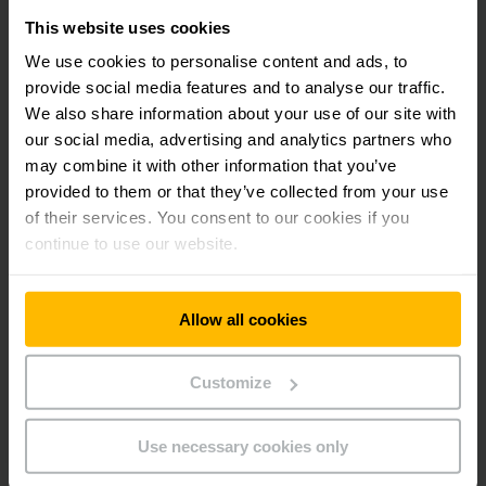
This website uses cookies
"Esta nueva instalación nos permitirá agilizar nuestros
We use cookies to personalise content and ads, to
procesos logísticos, reducir los tiempos de procesamiento
provide social media features and to analyse our traffic.
de pedidos y aumentar nuestra capacidad de
almacenamiento. Gracias a la automatización de nuestro
We also share information about your use of our site with
sitio, podremos acelerar nuestra respuesta a las crecientes
our social media, advertising and analytics partners who
demandas del mercado, aumentar nuestra competitividad y
may combine it with other information that you’ve
ofrecer un servicio aún más confiable a nuestros clientes ",
provided to them or that they’ve collected from your use
explica Valentin Curmi, Jefe de Proyectos Logísticos, en
of their services. You consent to our cookies if you
Sartorius Stedim Biotech France.
continue to use our website.
Solicite una cotización para nuestros productos y/o
servicios:
Allow all cookies
Customize
Use necessary cookies only