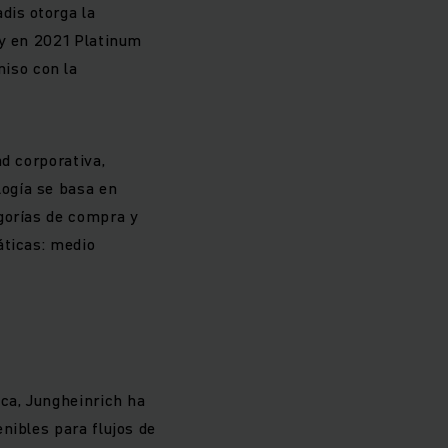
dis otorga la
 y en 2021 Platinum
iso con la
d corporativa,
ogía se basa en
gorías de compra y
áticas: medio
ica, Jungheinrich ha
nibles para flujos de