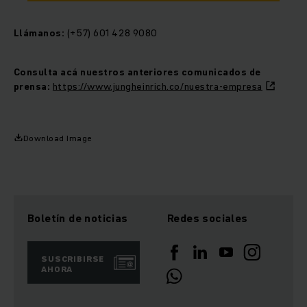
Llámanos:
(+57) 601 428 9080
Consulta acá nuestros anteriores comunicados de
prensa:
https://www.jungheinrich.co/nuestra-empresa
Download Image
Boletín de noticias
Redes sociales
SUSCRIBIRSE
AHORA