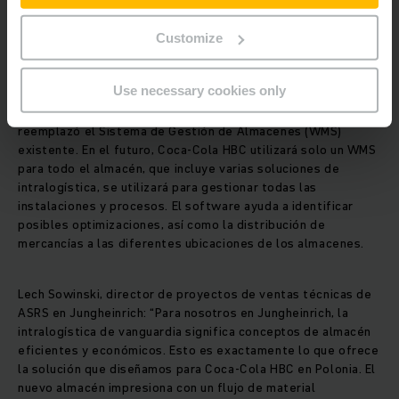
Además, los Transelevadores de MIAS, la filial de
Jungheinrich, aportan velocidad al almacén automático de
Customize
pallets: gracias a dispositivos especiales, prevalece la alta
velocidad durante y la recuperación de mercancías con un
Use necessary cookies only
peso de hasta siete toneladas y aquí también se pueden
integrar dispositivos adicionales si es necesario. Además, se
reemplazó el Sistema de Gestión de Almacenes (WMS)
existente. En el futuro, Coca-Cola HBC utilizará solo un WMS
para todo el almacén, que incluye varias soluciones de
intralogística, se utilizará para gestionar todas las
instalaciones y procesos. El software ayuda a identificar
posibles optimizaciones, así como la distribución de
mercancías a las diferentes ubicaciones de los almacenes.
Lech Sowinski, director de proyectos de ventas técnicas de
ASRS en Jungheinrich: “Para nosotros en Jungheinrich, la
intralogística de vanguardia significa conceptos de almacén
eficientes y económicos. Esto es exactamente lo que ofrece
la solución que diseñamos para Coca-Cola HBC en Polonia. El
nuevo almacén impresiona con un flujo de material