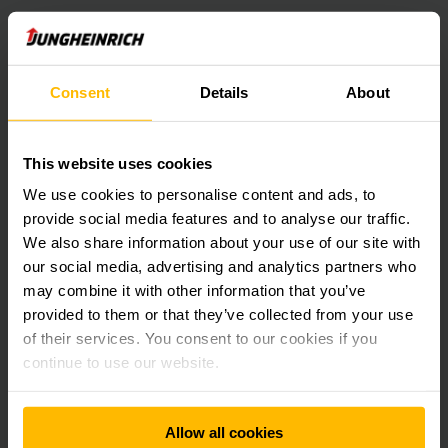
La nueva solución de almacén de Jungheinrich también
mejora la ruta de transporte desde la producción, con este
fin, el experto en intralogística con sede en Hamburgo ha
llevado a cabo modificaciones y ampliado los sistemas de
Consent
Details
About
transporte existentes: un sistema de conveyors
automatizados es ahora el corazón de Radzymin. Transporta
botellas de bebidas terminadas a todos los lugares de
This website uses cookies
almacenamiento disponibles, tanto en el nuevo almacén de
pallets como en los almacenes automáticos. El concepto de
We use cookies to personalise content and ads, to
intralogística personalizado de Jungheinrich permite un flujo
provide social media features and to analyse our traffic.
óptimo de materiales entre las diferentes áreas de la planta.
We also share information about your use of our site with
our social media, advertising and analytics partners who
Szymon Matulka, director de ingeniería de la BU para Polonia
may combine it with other information that you’ve
y países bálticos en Coca-Cola HBC: “La instalación es algo
provided to them or that they’ve collected from your use
especial para nosotros. Con el almacén automático de
of their services. You consent to our cookies if you
pallets y las rutas de transporte mejoradas, estamos
continue to use our website.
estableciendo estándares en términos de eficiencia y
seguridad. De esta manera, aseguramos una alta
disponibilidad constante de nuestros productos ”.
Allow all cookies