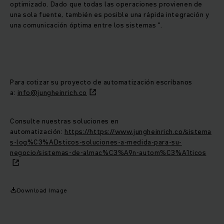
optimizado. Dado que todas las operaciones provienen de
una sola fuente, también es posible una rápida integración y
una comunicación óptima entre los sistemas ".
Para cotizar su proyecto de automatización escríbanos
a:
info@jungheinrich.co
Consulte nuestras soluciones en
automatización:
https://https://www.jungheinrich.co/sistema
s-log%C3%ADsticos-soluciones-a-medida-para-su-
negocio/sistemas-de-almac%C3%A9n-autom%C3%A1ticos
Download Image