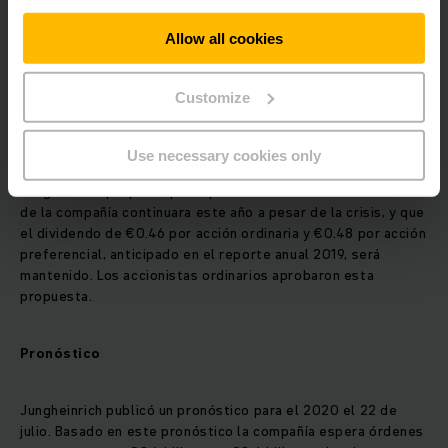
reducción de €136 millones. Al mismo tiempo, Jungheinrich
tiene una reserva de liquidez estable y una posición
Allow all cookies
financiera saludable.
Customize
Política de dividendos estable
Use necessary cookies only
A la luz de este rendimiento, la Junta Directiva de
Jungheinrich propuso que la política de dividendos estable
de la compañía continuara este año a pesar de la crisis, y que
el dividendo de €0.46 por acción ordinaria y €0.48 por acción
preferencial, anticipado en el reporte anual 2019, será
mantenido. Los accionistas ordinarios aprobaron esta
propuesta.
Pronóstico
Jungheinrich publicó un pronóstico para el 2020 el 22 de
julio. Basado en este pronóstico la compañía espera órdenes