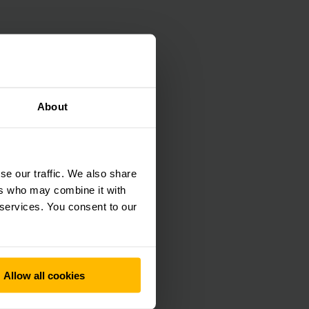
vitados especiales a
 YouTube
About
iones cada vez que
se our traffic. We also share
ers who may combine it with
 services. You consent to our
Allow all cookies