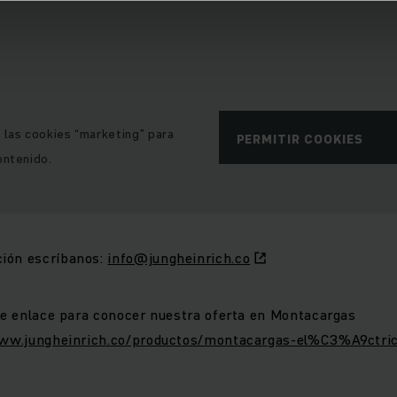
e las cookies “marketing” para
PERMITIR COOKIES
ontenido.
ión escríbanos:
info@jungheinrich.co
nte enlace para conocer nuestra oferta en Montacargas
www.jungheinrich.co/productos/montacargas-el%C3%A9ctri