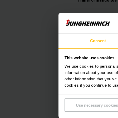
Los invitamos a ver
nuestros Clientes y 
Recuerde darle Like 
Consent
Jungheinrich Colombi
subamos un video a 
This website uses cookies
We use cookies to personalis
information about your use of
other information that you’ve
Es necesario
cookies if you continue to us
Por desgracia, 
preferencias de
Use necessary cookies