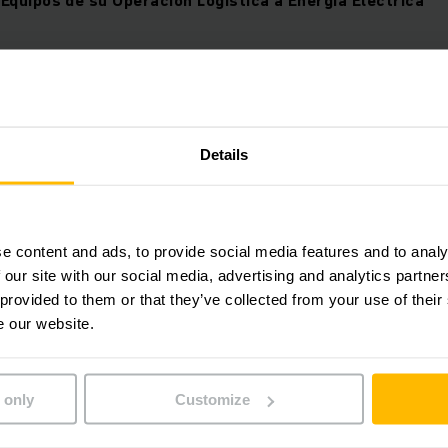
 nuestro primer Webinar Regional, en donde tuvimos como in
Equipo de Jungheinrich Latam.
(Me gusta) a nuestro video y Suscribirse a nuestro Canal de
Details
a. No olvide activar la campanita para recibir las notificac
nuestro Canal.
e content and ads, to provide social media features and to analy
 our site with our social media, advertising and analytics partn
 provided to them or that they’ve collected from your use of their
 su consentimiento para acceder al contenido.
e our website.
este contenido no está disponible debido a sus
 cookies actuales.
 only
Customize