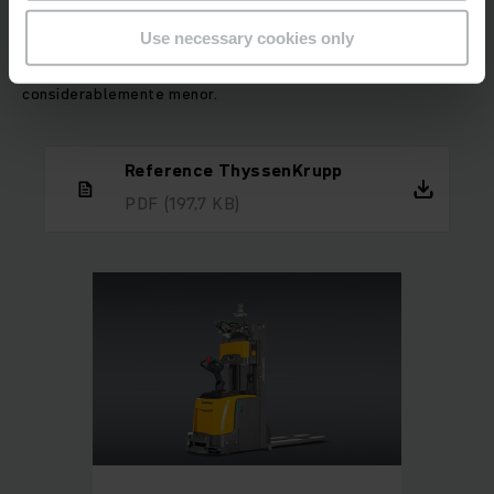
Hoy en día la eficiencia y el valor son mucho más importantes
dentro de la producción, se puede hacer un seguimiento de
Use necessary cookies only
los palets en cada fase individual de la producción y el
personal de ThyssenKrupp tiene una carga de trabajo
considerablemente menor.
Reference ThyssenKrupp
PDF
(197,7 KB)