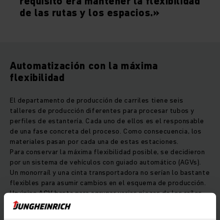
requisito era mantener la flexibilidad
de las rutas y los espacios.»
Automatización con la máxima
flexibilidad
El departamento de producción de carriles tiene seis
talleres de producción diferentes para procesar tubos y
perfiles de estantería. Cada uno de ellos es el responsable
de una fase concreta del proceso. Como consecuencia, los
materiales pasan por cada una de estas estaciones.
Para conservar la máxima flexibilidad posible, se decidieron
por un sistema de vehículos con guiado automático (AGVs).
Un monorraíl y una cinta transportadora no serían lo bastante
flexibles para asumir cambios en el esquema de producción.
Un único AGV basta para agrupar varias piezas de los raíles
para su transporte. Si hubiera que aumentar la capacidad en
el futuro, el proceso sería tan simple como integrar más