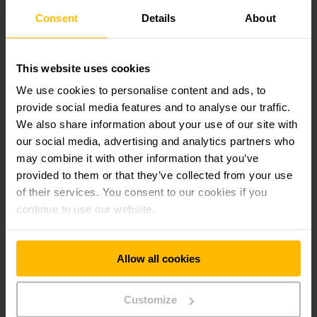
AGVs en el sistema.
Consent
Details
About
Carretillas sin conductor
This website uses cookies
ThyssenKrupp se decidió por nuestro sistema de vehículos
We use cookies to personalise content and ads, to
con guiado automático en una solución logística pionera de
provide social media features and to analyse our traffic.
ampliación, consistente en un transpaleta eléctrica manejada
con barra al timón y una conexión al sistema host.
We also share information about your use of our site with
La ERC 215a es una carretilla automática basada en una
our social media, advertising and analytics partners who
carretilla elevadora estándar de Jungheinrich. Gracias al
may combine it with other information that you’ve
láser y la triangulación, el apilador con barra timón atiende
provided to them or that they’ve collected from your use
28 puntos de la planta y transporta hasta ocho tuberías y
of their services. You consent to our cookies if you
perfiles de estantería al mismo tiempo. El software de
continue to use our website.
logística monitoriza la secuencia de las órdenes, que se
procesan de forma autónoma. Para evitar lesiones o daños,
la carretilla elevadora va equipada con un buen número de
sensores de seguridad. Si algún obstáculo bloquea su
Allow all cookies
recorrido, se detiene inmediatamente. Una vez que el camino
vuelve a estar libre, el AGV sigue automáticamente su
Customize
recorrido.