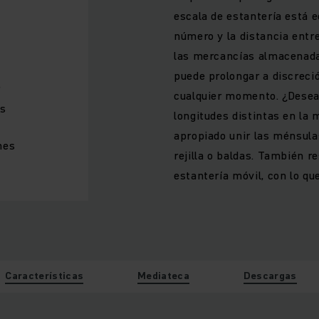
escala de estantería está 
número y la distancia entr
las mercancías almacenadas
puede prolongar a discreció
r
cualquier momento. ¿Desea
es
longitudes distintas en la
apropiado unir las ménsula
nes
rejilla o baldas. También r
estantería móvil, con lo qu
Características
Mediateca
Descargas