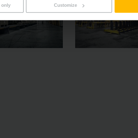
 only
Customize