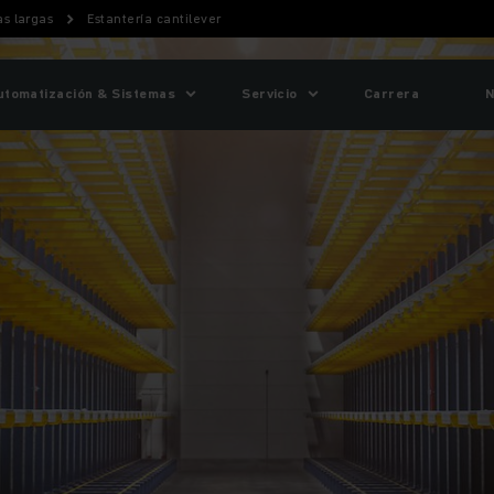
s largas
Estantería cantilever
utomatización & Sistemas
Servicio
Carrera
N