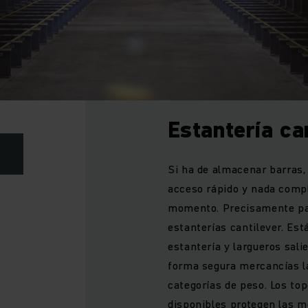
Estantería ca
Si ha de almacenar barras,
acceso rápido y nada compl
momento. Precisamente para
estanterías cantilever. Es
estantería y largueros sali
forma segura mercancías la
categorías de peso. Los to
disponibles protegen las 