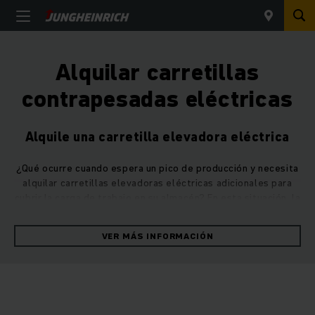
Alquilar carretillas
contrapesadas eléctricas
Alquile una carretilla elevadora eléctrica
¿Qué ocurre cuando espera un pico de producción y necesita
alquilar carretillas elevadoras eléctricas adicionales para
cubrir la carga de trabajo en su almacén? En esta situación, la
flota de equipos de Jungheinrich está disponible para
garantizar que la eficiencia no disminuya y que sus
VER MÁS INFORMACIÓN
operaciones sigan funcionando sin problemas. Nuestras
carretillas elevadoras a batería pueden transportar cargas
de hasta 5 t de forma segura y hacer frente a alturas de
elevación de hasta 7,5 m.