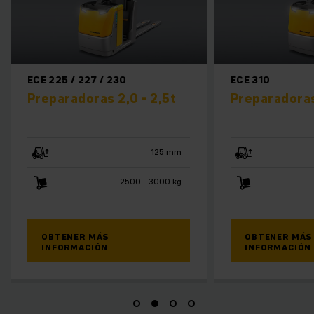
 227 / 230
ECE 310
doras 2,0 - 2,5t
Preparadoras 1,0t
125 mm
750 mm
2500 - 3000 kg
1000 kg
ER MÁS
OBTENER MÁS
MACIÓN
INFORMACIÓN