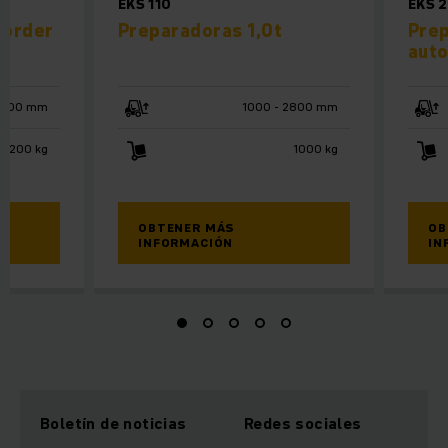
EKS 110
EKS 2
 order
Preparadoras 1,0t
Prep
aut
12500 mm
1000 - 2800 mm
- 1200 kg
1000 kg
OBTENER MÁS
OB
INFORMACIÓN
IN
Boletín de noticias
Redes sociales