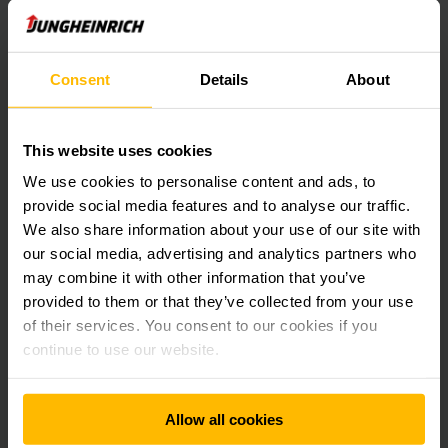
Características
Consent
Details
About
Económico balance energético
This website uses cookies
Disponible con tecnología Li-Ion
We use cookies to personalise content and ads, to
provide social media features and to analyse our traffic.
We also share information about your use of our site with
Procesos de trabajo seguros
our social media, advertising and analytics partners who
may combine it with other information that you’ve
provided to them or that they’ve collected from your use
Puesta en servicio y mantenimiento
of their services. You consent to our cookies if you
continue to use our website.
Elementos de seguridad opcionales
Allow all cookies