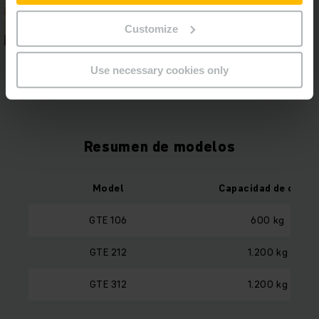
Customize
Use necessary cookies only
Resumen de modelos
Model
Capacidad de carga
GTE 106
600 kg
GTE 212
1.200 kg
GTE 312
1.200 kg