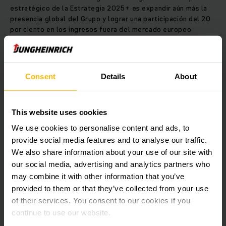
estratégico de la Estrategia 2025+ es expandir aún más la
presencia global del Grupo y lograr una participación del 20
por ciento en los ingresos fuera del mercado europeo
central. Es por eso que Jungheinrich tiene la intención de
aumentar su crecimiento principalmente en América del
Norte, pero también en Asia.
Consent
Details
About
El objetivo principal de la Estrategia 2025+ es crear valor
sostenible para todas las partes interesadas de
Jungheinrich. Jungheinrich es consciente de su
This website uses cookies
responsabilidad económica, medioambiental y social por las
We use cookies to personalise content and ads, to
actividades del Grupo en todo el mundo. La sostenibilidad
provide social media features and to analyse our traffic.
determina significativamente la dirección de la empresa
We also share information about your use of our site with
ahora y en el futuro y forma la base para la cooperación en
Jungheinrich y su impacto. Los objetivos y estándares para
our social media, advertising and analytics partners who
esta acción sostenible en toda la empresa se desarrollaron
may combine it with other information that you’ve
como parte de la Estrategia 2025+. Desde el primer
provided to them or that they’ve collected from your use
trimestre de 2021, todos los sitios de Jungheinrich en
of their services. You consent to our cookies if you
Alemania han estado operando exclusivamente con
continue to use our website.
electricidad verde; Las sucursales y plantas internacionales