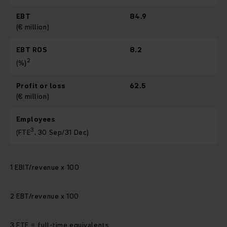
EBT
84.9
(€ million)
EBT ROS
8.2
2
(%)
Profit or loss
62.5
(€ million)
Employees
3
(FTE
, 30 Sep/31 Dec)
1 EBIT/revenue x 100
2 EBT/revenue x 100
3 FTE = full-time equivalents