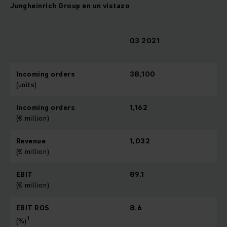
Jungheinrich Group en un vistazo
Q3 2021
Incoming orders
38,100
(units)
Incoming orders
1,162
(€ million)
Revenue
1,032
(€ million)
EBIT
89.1
(€ million)
EBIT ROS
8.6
1
(%)