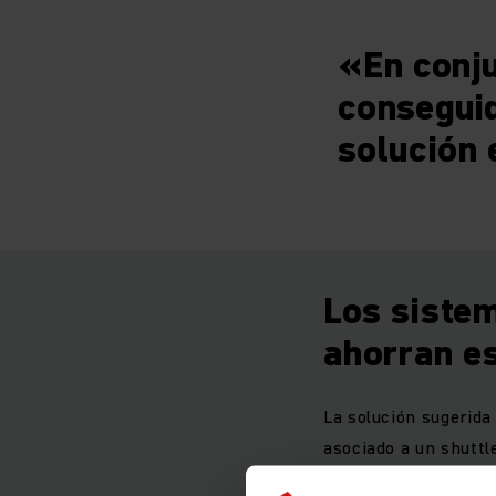
«En conju
conseguid
solución 
Los siste
ahorran e
La solución sugerid
asociado a un shuttl
espacio amplía con l