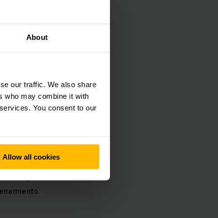
s. Así dos canales
About
e un vehículo base
ero decidió usar el
 envío repetidos a
se our traffic. We also share
ers who may combine it with
 services. You consent to our
guía durante el
recoge las
tilla base. En este
Allow all cookies
 de elevación,
ar otro palet a
acenamiento.