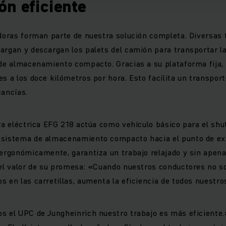
ón eficiente
adoras forman parte de nuestra solución completa. Diversas
argan y descargan los palets del camión para transportar l
 de almacenamiento compacto. Gracias a su plataforma fija,
es a los doce kilómetros por hora. Esto facilita un transp
cancías.
ora eléctrica EFG 218 actúa como vehículo básico para el shut
 sistema de almacenamiento compacto hacia el punto de exp
 ergonómicamente, garantiza un trabajo relajado y sin apena
 el valor de su promesa: «Cuando nuestros conductores no s
s en las carretillas, aumenta la eficiencia de todos nuestr
s el UPC de Jungheinrich nuestro trabajo es más eficiente.