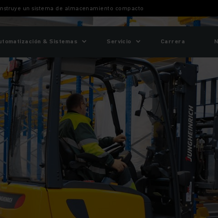
onstruye un sistema de almacenamiento compacto
utomatización & Sistemas
Servicio
Carrera
N