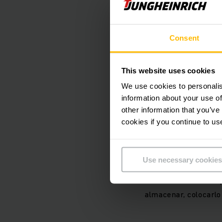
llenado, mayor rendi
El sistema fue diseñ
Consent
superpuestos corres
(EFG 218) y un shuttl
This website uses cookies
shuttle o Under Pall
We use cookies to personalis
través del mismo carr
information about your use of
other information that you’ve
cookies if you continue to us
El shuttle se pone en 
almacenamiento. El s
mercancías a transpo
Use necessary cookies
caso el shuttle cont
utilizando sensores p
almacenar, colocarlo 