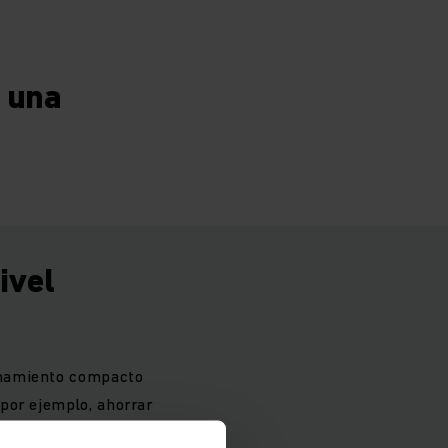
 una
ivel
enamiento compacto
por ejemplo, ahorrar
 mayor grado de