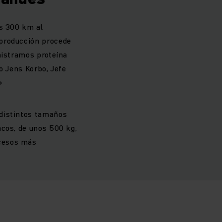
os 300 km al
 producción procede
nistramos proteína
o Jens Korbo, Jefe
»
 distintos tamaños
acos, de unos 500 kg,
ocesos más