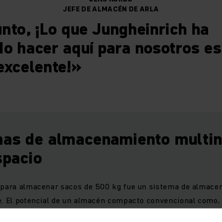
JEFE DE ALMACÉN DE ARLA
nto, ¡Lo que Jungheinrich ha
o hacer aquí para nosotros es
excelente!»
mas de almacenamiento multin
spacio
a para almacenar sacos de 500 kg fue un sistema de almac
e. El potencial de un almacén compacto convencional como, 
a aplicación de un sistema shuttle. Este último permite un