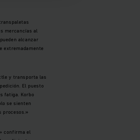
 transpaletas
as mercancías al
 pueden alcanzar
orte extremadamente
tle y transporta las
edición. El puesto
s fatiga. Korbo
olo se sienten
os procesos.»
» confirma el