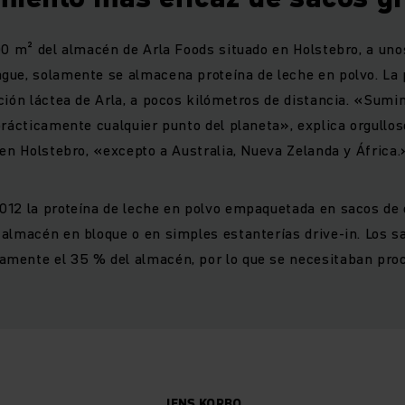
00 m² del almacén de Arla Foods situado en Holstebro, a un
gue, solamente se almacena proteína de leche en polvo. La
ción láctea de Arla, a pocos kilómetros de distancia. «Sumi
prácticamente cualquier punto del planeta», explica orgullos
 en Holstebro, «excepto a Australia, Nueva Zelanda y África.
012 la proteína de leche en polvo empaquetada en sacos de
almacén en bloque o en simples estanterías drive-in. Los s
mente el 35 % del almacén, por lo que se necesitaban pr
JENS KORBO