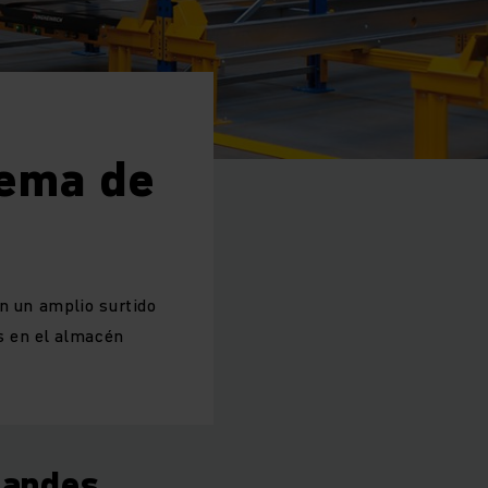
tema de
n un amplio surtido
os en el almacén
randes