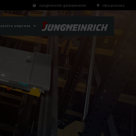
Jungheinrich globalmente
Ubicaciones
uestra empresa
¡Compre aquí!