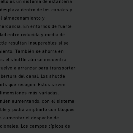
 ello es un sistema de estantería
 desplaza dentro de los canales y
 el almacenamiento y
ercancía. En entornos de fuerte
dad entre reducida y media de
ttle resultan insuperables si se
imiento. También se ahorra en
as el shuttle aún se encuentra
vuelve a arrancar para transportar
abertura del canal. Los shuttle
lets que recogen. Estos sirven
 dimensiones más variadas.
tinúen aumentando, con el sistema
ible y podrá ampliarlo con bloques
 o aumentar el despacho de
cionales. Los campos típicos de