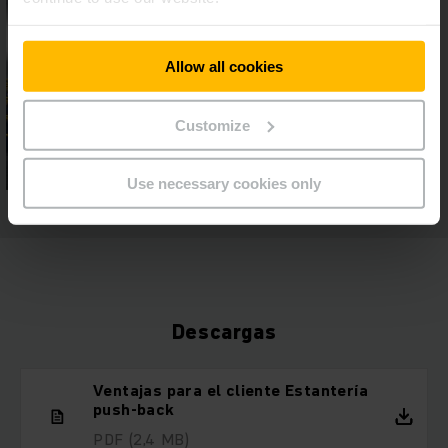
Allow all cookies
Customize
Use necessary cookies only
Descargas
Ventajas para el cliente Estantería
push-back
PDF
(2,4 MB)