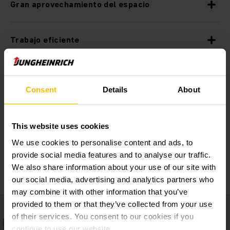
Gran aprovechamiento del espacio
Trabajo eficiente
Estanterías de palets de Jungheinrich de gran
calidad
Consent
Details
About
Accesorios de seguridad
This website uses cookies
We use cookies to personalise content and ads, to
provide social media features and to analyse our traffic.
Alta seguridad de procesos
We also share information about your use of our site with
our social media, advertising and analytics partners who
may combine it with other information that you’ve
provided to them or that they’ve collected from your use
of their services. You consent to our cookies if you
continue to use our website.