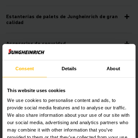
Estanterías de palets de Jungheinrich de gran
calidad
Accesorios de seguridad
Principio de sistema
Consent
Details
About
Amplio programa de accesorios
This website uses cookies
We use cookies to personalise content and ads, to
Soluciones sectoriales individuales
provide social media features and to analyse our traffic.
We also share information about your use of our site with
our social media, advertising and analytics partners who
may combine it with other information that you’ve
provided to them or that they’ve collected from your use