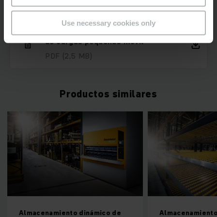
Descargas
Use necessary cookies only
Ventajas para el cliente Estantería
de cargas pequeñas móvil
PDF
(2,5 MB)
Productos similares
Almacenamiento dinámico de
Almacenamiento