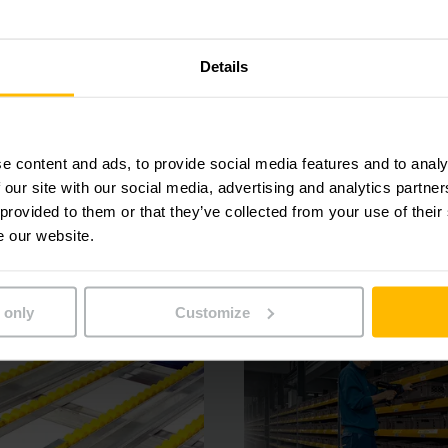
uperficie
Details
de pedidos más eficiente
ad de procesos
e content and ads, to provide social media features and to analy
 our site with our social media, advertising and analytics partn
 provided to them or that they’ve collected from your use of their
e our website.
 only
Customize