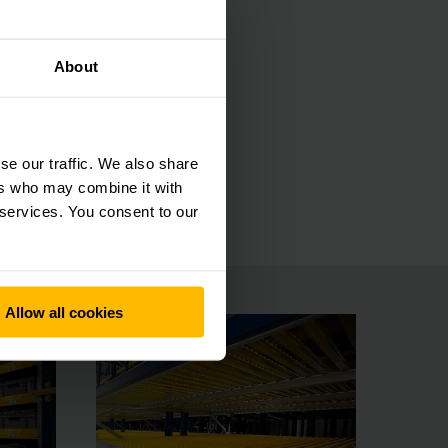
About
se our traffic. We also share
ers who may combine it with
 services. You consent to our
Allow all cookies