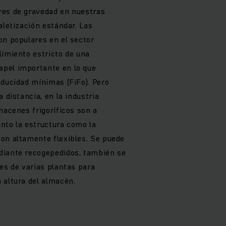
res de gravedad en nuestras
aletización estándar. Las
on populares en el sector
limiento estricto de una
pel importante en lo que
aducidad mínimas (FiFo). Pero
 distancia, en la industria
macenes frigoríficos son a
nto la estructura como la
on altamente flexibles. Se puede
diante recogepedidos, también se
es de varias plantas para
 altura del almacén.