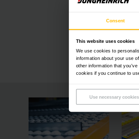
Ahorros de s
Consent
Preparación 
This website uses cookies
Alta segurid
We use cookies to personalis
information about your use of
other information that you’ve
cookies if you continue to us
Use necessary cookies