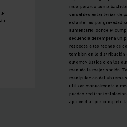
incorporarse como bastido
rga
versátiles estanterías de p
sin
estanterías por gravedad s
alimentario, donde el cump
secuencia desempeña un pa
respecta a las fechas de c
también en la distribución a
automovilística o en los al
menudo la mejor opción. Ta
a
manipulación del sistema s
utilizar manualmente o me
pueden realizar instalacion
aprovechar por completo la