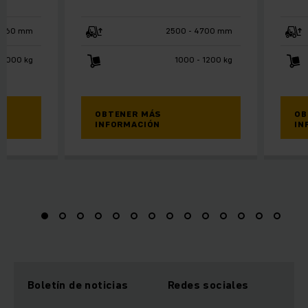
1660 mm
2500 - 4700 mm
2000 kg
1000 - 1200 kg
OBTENER MÁS
OB
INFORMACIÓN
IN
Boletín de noticias
Redes sociales