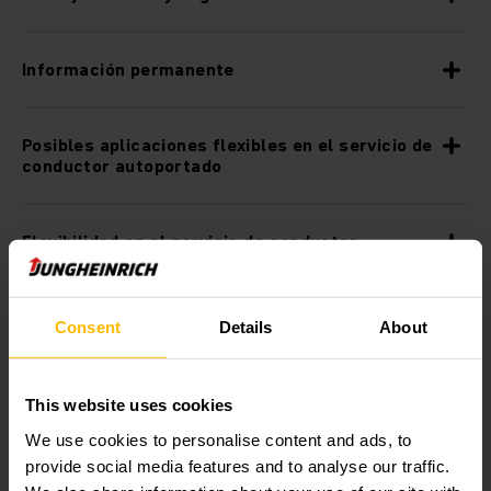
Información permanente
Posibles aplicaciones flexibles en el servicio de
conductor autoportado
Flexibilidad en el servicio de conductor
acompañante
Consent
Details
About
Versatilidad gracias a la elevación de brazos
porteadores
This website uses cookies
Equipamiento adicional
We use cookies to personalise content and ads, to
provide social media features and to analyse our traffic.