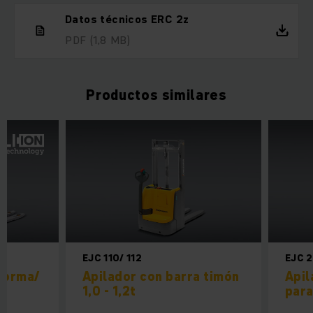
Datos técnicos ERC 2z
PDF
(1,8 MB)
Productos similares
EJC 110/ 112
EJC 
forma/
Apilador con barra timón
Apil
t
1,0 - 1,2t
para