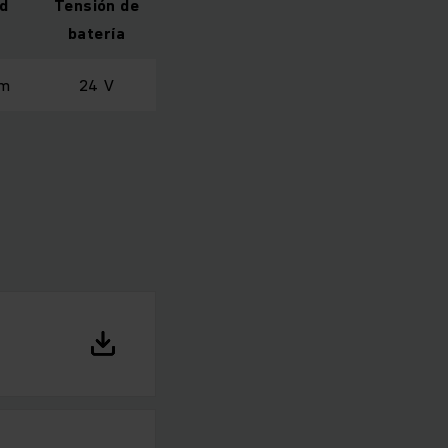
ud
Tensión de
batería
mm
24 V