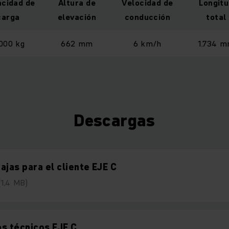
cidad de
Altura de
Velocidad de
Longit
carga
elevación
conducción
total
000 kg
662 mm
6 km/h
1.734 
Descargas
ajas para el cliente EJE C
(1,4 MB)
s técnicos EJE C