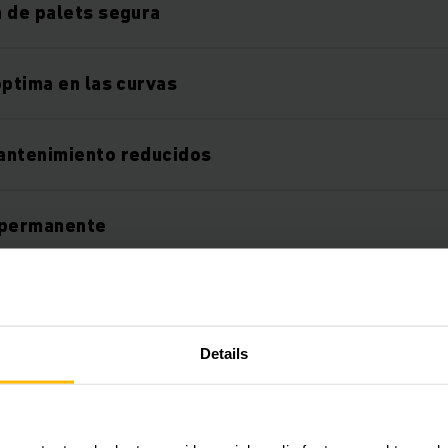
 de palets segura
óptima en las curvas
antenimiento reducidos
 permanente
mpulsos
Details
s adicionales