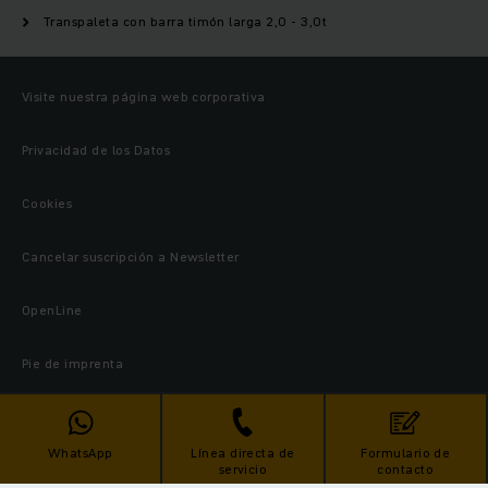
Transpaleta con barra timón larga 2,0 - 3,0t
Visite nuestra página web corporativa
Privacidad de los Datos
Cookies
Cancelar suscripción a Newsletter
OpenLine
Pie de imprenta
© 2026 Jungheinrich AG
WhatsApp
Línea directa de
Formulario de
servicio
contacto