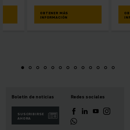
OBTENER MÁS
OB
INFORMACIÓN
IN
Boletín de noticias
Redes sociales
SUSCRIBIRSE
AHORA