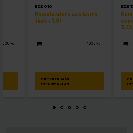
EZS 010
EZS 
Remolcadora con barra
Rem
timón 1,0t
con
3,0t
8000 kg
1000 kg
OBTENER MÁS
OB
INFORMACIÓN
IN