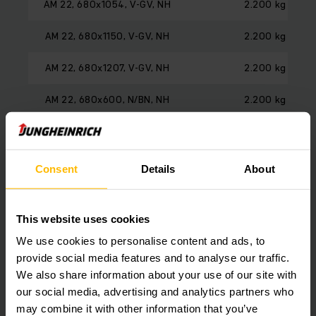
AM 22, 680x1054, V-GV, NH
2.200 kg
AM 22, 680x1150, V-GV, NH
2.200 kg
AM 22, 680x1207, V-GV, NH
2.200 kg
AM 22, 680x600, N/BN, NH
2.200 kg
AM 22, 680x795, N/BN, NH
2.200 kg
AM 22, 680x902, N/BN, NH
2.200 kg
Consent
Details
About
AM 22, 680x950, N/BN, NH
2.200 kg
This website uses cookies
AM 22, 680x1054, N/BN, NH
2.200 kg
We use cookies to personalise content and ads, to
AM 22, 680x1150, N/BN, NH
2.200 kg
provide social media features and to analyse our traffic.
We also share information about your use of our site with
AM 22, 680x1207, N/BN, NH
2.200 kg
our social media, advertising and analytics partners who
may combine it with other information that you’ve