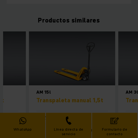
Productos similares
AM 15l
AM 3
0t
Transpaleta manual 1,5t
Tran
3000 mm
120 mm
WhatsApp
Línea directa de
Formulario de
1000 kg
1500 kg
servicio
contacto