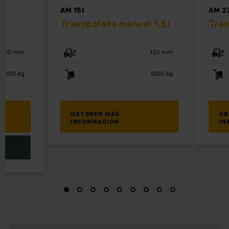
AM 15l
AM 22
0t
Transpaleta manual 1,5t
Tran
3000 mm
120 mm
1000 kg
1500 kg
OBTENER MÁS
OB
INFORMACIÓN
IN