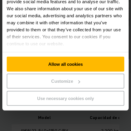
provide social media features and to analyse our traffic.
We also share information about your use of our site with
our social media, advertising and analytics partners who
may combine it with other information that you’ve
provided to them or that they’ve collected from your use
of their services. You consent to our cookies if you
continue to use our website.
Allow all cookies
Customize
Use necessary cookies only
Resumen de modelos
Model
Capacidad de carga
AMW 22, 540x1150 C/BV
2.200 kg