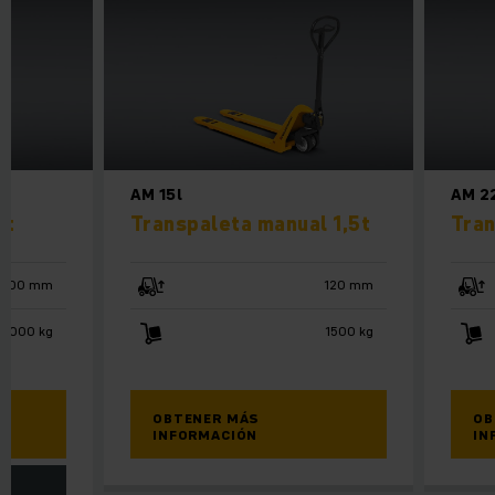
AM 15l
AM 22
0t
Transpaleta manual 1,5t
Tran
3000 mm
120 mm
1000 kg
1500 kg
OBTENER MÁS
OB
INFORMACIÓN
IN