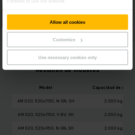
continue to use our website.
Allow all cookies
Customize
Use necessary cookies only
Resumen de modelos
Model
Capacidad de carga
AM G20, 520x1150, N-GN, SH
2.000 kg
AM G20, 520x1150, V-BV, SH
2.000 kg
AM G20, 520x950, N-GN, SH
2.000 kg